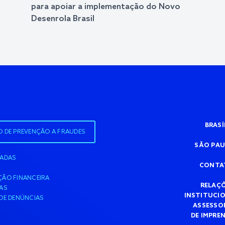
para apoiar a implementação do Novo
Desenrola Brasil
BRASÍ
O DE PREVENÇÃO A FRAUDES
SÃO PA
IADAS
CONTA
ÃO FINANCEIRA
RELAÇ
AS
INSTITUCI
DE DENÚNCIAS
ASSESSO
DE IMPRE