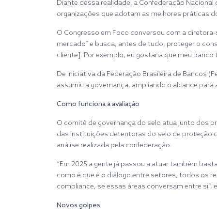
Diante dessa realidade, a Confederação Nacional d
organizações que adotam as melhores práticas do
O Congresso em Foco conversou com a diretora-sup
mercado” e busca, antes de tudo, proteger o consu
cliente]. Por exemplo, eu gostaria que meu banco t
De iniciativa da Federação Brasileira de Bancos (
assumiu a governança, ampliando o alcance para al
Como funciona a avaliação
O comitê de governança do selo atua junto dos pró
das instituições detentoras do selo de proteção 
análise realizada pela confederação.
“Em 2025 a gente já passou a atuar também bastant
como é que é o diálogo entre setores, todos os re
compliance, se essas áreas conversam entre si”, e
Novos golpes