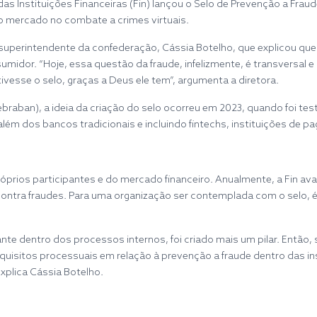
as Instituições Financeiras (Fin) lançou o Selo de Prevenção a Fraud
 mercado no combate a crimes virtuais.
erintendente da confederação, Cássia Botelho, que explicou que a i
midor. “Hoje, essa questão da fraude, infelizmente, é transversal e
ivesse o selo, graças a Deus ele tem”, argumenta a diretora.
Febraban), a ideia da criação do selo ocorreu em 2023, quando foi t
ém dos bancos tradicionais e incluindo fintechs, instituições de p
prios participantes e do mercado financeiro. Anualmente, a Fin avanç
contra fraudes. Para uma organização ser contemplada com o selo, é 
e dentro dos processos internos, foi criado mais um pilar. Então, 
quisitos processuais em relação à prevenção a fraude dentro das inst
xplica Cássia Botelho.