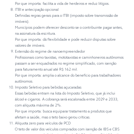
Por que importa: facilita a vida de herdeiros e reduz litígios.
ITBI e antecipação opcional
Definidas regras gerais para o ITBI (imposto sobre transmissão de
imóveis).
Municípios podem oferecer desconto se o contribuinte pagar antes,
na assinatura da escritura.
Por que importa: dá flexibilidade e pode reduzir disputas sobre
valores de imóveis.
Extensão do regime de nanoempreendedor
Profissionais como taxistas, mototaxistas e caminhoneiros autônomos
passam a ser enquadrados no regime simplificado, com isenção
para faturamento anual até R$ 162 mil.
Por que importa: amplia o alcance do benefício para trabalhadores
autônomos.
Imposto Seletivo para bebidas açucaradas
Essas bebidas entram na lista do Imposto Seletivo, que já inclui
álcool e cigarros. A cobrança será escalonada entre 2029 e 2033,
com alíquota máxima de 2%.
Por que importa: busca equiparar tratamento a produtos que
afetam a saúde, mas o teto baixo gerou críticas.
Alíquota zero para veículos de PCD
O teto de valor dos veículos comprados com isenção de IBS e CBS