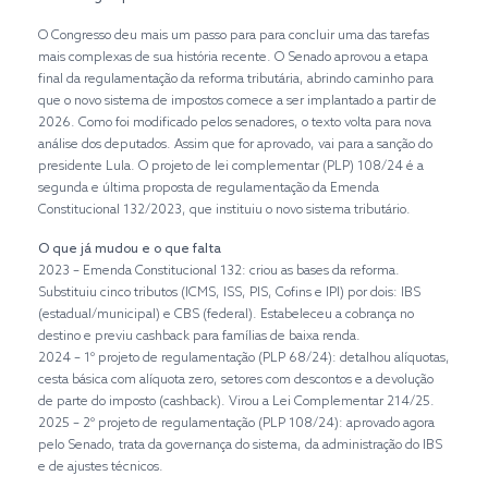
O Congresso deu mais um passo para para concluir uma das tarefas
mais complexas de sua história recente. O Senado aprovou a etapa
final da regulamentação da reforma tributária, abrindo caminho para
que o novo sistema de impostos comece a ser implantado a partir de
2026. Como foi modificado pelos senadores, o texto volta para nova
análise dos deputados. Assim que for aprovado, vai para a sanção do
presidente Lula. O projeto de lei complementar (PLP) 108/24 é a
segunda e última proposta de regulamentação da Emenda
Constitucional 132/2023, que instituiu o novo sistema tributário.
O que já mudou e o que falta
2023 – Emenda Constitucional 132: criou as bases da reforma.
Substituiu cinco tributos (ICMS, ISS, PIS, Cofins e IPI) por dois: IBS
(estadual/municipal) e CBS (federal). Estabeleceu a cobrança no
destino e previu cashback para famílias de baixa renda.
2024 – 1º projeto de regulamentação (PLP 68/24): detalhou alíquotas,
cesta básica com alíquota zero, setores com descontos e a devolução
de parte do imposto (cashback). Virou a Lei Complementar 214/25.
2025 – 2º projeto de regulamentação (PLP 108/24): aprovado agora
pelo Senado, trata da governança do sistema, da administração do IBS
e de ajustes técnicos.