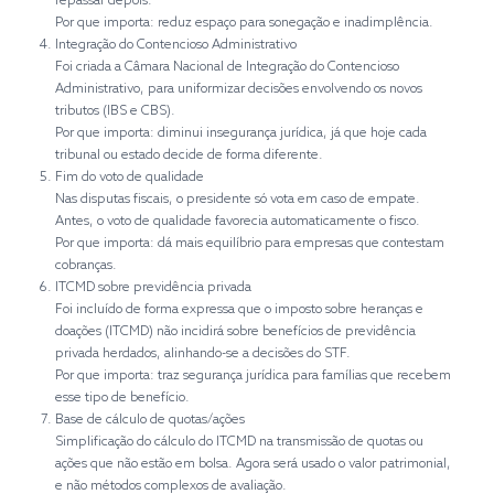
repassar depois.
Por que importa: reduz espaço para sonegação e inadimplência.
Integração do Contencioso Administrativo
Foi criada a Câmara Nacional de Integração do Contencioso
Administrativo, para uniformizar decisões envolvendo os novos
tributos (IBS e CBS).
Por que importa: diminui insegurança jurídica, já que hoje cada
tribunal ou estado decide de forma diferente.
Fim do voto de qualidade
Nas disputas fiscais, o presidente só vota em caso de empate.
Antes, o voto de qualidade favorecia automaticamente o fisco.
Por que importa: dá mais equilíbrio para empresas que contestam
cobranças.
ITCMD sobre previdência privada
Foi incluído de forma expressa que o imposto sobre heranças e
doações (ITCMD) não incidirá sobre benefícios de previdência
privada herdados, alinhando-se a decisões do STF.
Por que importa: traz segurança jurídica para famílias que recebem
esse tipo de benefício.
Base de cálculo de quotas/ações
Simplificação do cálculo do ITCMD na transmissão de quotas ou
ações que não estão em bolsa. Agora será usado o valor patrimonial,
e não métodos complexos de avaliação.