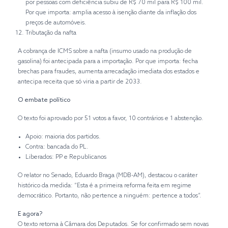
por pessoas com deficiência subiu de R$ 70 mil para R$ 100 mil.
Por que importa: amplia acesso à isenção diante da inflação dos
preços de automóveis.
Tributação da nafta
A cobrança de ICMS sobre a nafta (insumo usado na produção de
gasolina) foi antecipada para a importação. Por que importa: fecha
brechas para fraudes, aumenta arrecadação imediata dos estados e
antecipa receita que só viria a partir de 2033.
O embate político
O texto foi aprovado por 51 votos a favor, 10 contrários e 1 abstenção.
Apoio: maioria dos partidos.
Contra: bancada do PL.
Liberados: PP e Republicanos
O relator no Senado, Eduardo Braga (MDB-AM), destacou o caráter
histórico da medida: “Esta é a primeira reforma feita em regime
democrático. Portanto, não pertence a ninguém: pertence a todos”.
E agora?
O texto retorna à Câmara dos Deputados. Se for confirmado sem novas