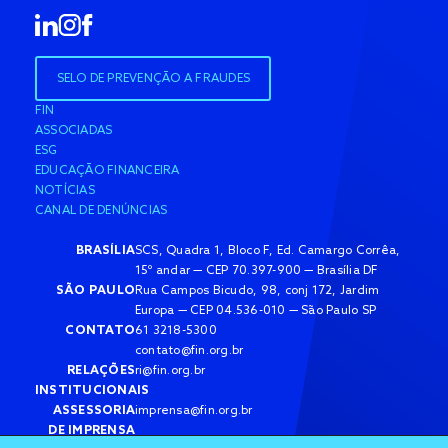
SELO DE PREVENÇÃO A FRAUDES
FIN
ASSOCIADAS
ESG
EDUCAÇÃO FINANCEIRA
NOTÍCIAS
CANAL DE DENÚNCIAS
BRASÍLIA
SCS, Quadra 1, Bloco F, Ed. Camargo Corrêa,
15º andar — CEP 70.397-900 — Brasília DF
SÃO PAULO
Rua Campos Bicudo, 98, conj 172, Jardim
Europa — CEP 04.536-010 — São Paulo SP
CONTATO
61 3218-5300
contato@fin.org.br
RELAÇÕES
ri@fin.org.br
INSTITUCIONAIS
ASSESSORIA
imprensa@fin.org.br
DE IMPRENSA