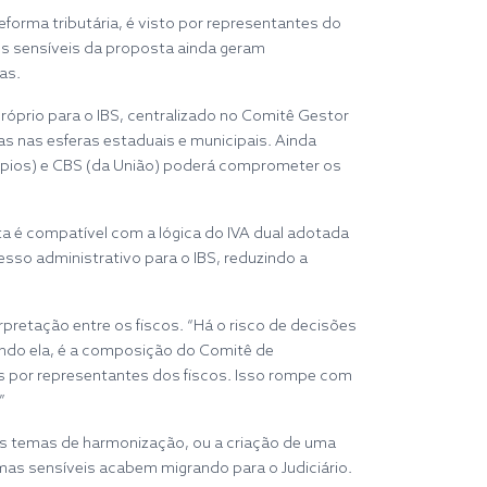
forma tributária, é visto por representantes do
os sensíveis da proposta ainda geram
as.
óprio para o IBS, centralizado no Comitê Gestor
s nas esferas estaduais e municipais. Ainda
cípios) e CBS (da União) poderá comprometer os
a é compatível com a lógica do IVA dual adotada
esso administrativo para o IBS, reduzindo a
rpretação entre os fiscos. “Há o risco de decisões
undo ela, é a composição do Comitê de
as por representantes dos fiscos. Isso rompe com
”
 nos temas de harmonização, ou a criação de uma
mas sensíveis acabem migrando para o Judiciário.