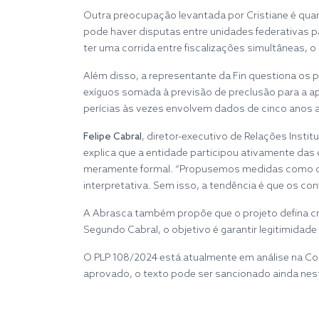
Outra preocupação levantada por Cristiane é quant
pode haver disputas entre unidades federativas p
ter uma corrida entre fiscalizações simultâneas, o 
Além disso, a representante da Fin questiona os 
exíguos somada à previsão de preclusão para a ap
perícias às vezes envolvem dados de cinco anos at
Felipe Cabral
, diretor-executivo de Relações Insti
explica que a entidade participou ativamente das 
meramente formal. “Propusemos medidas como o e
interpretativa. Sem isso, a tendência é que os co
A Abrasca também propõe que o projeto defina cri
Segundo Cabral, o objetivo é garantir legitimidade
O PLP 108/2024 está atualmente em análise na Com
aprovado, o texto pode ser sancionado ainda nes