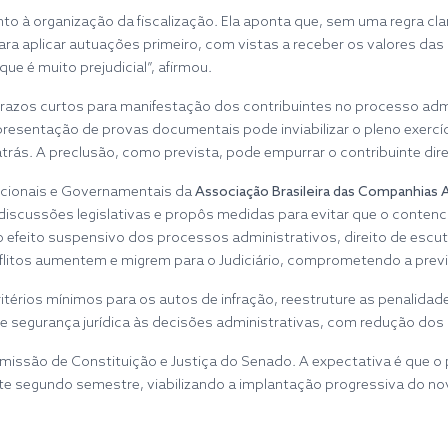
o à organização da fiscalização. Ela aponta que, sem uma regra clar
ara aplicar autuações primeiro, com vistas a receber os valores d
que é muito prejudicial”, afirmou.
prazos curtos para manifestação dos contribuintes no processo admi
resentação de provas documentais pode inviabilizar o pleno exercíc
rás. A preclusão, como prevista, pode empurrar o contribuinte dire
tucionais e Governamentais da
Associação Brasileira das Companhias 
discussões legislativas e propôs medidas para evitar que o contenc
feito suspensivo dos processos administrativos, direito de escut
nflitos aumentem e migrem para o Judiciário, comprometendo a previs
térios mínimos para os autos de infração, reestruture as penalidade
 e segurança jurídica às decisões administrativas, com redução dos c
issão de Constituição e Justiça do Senado. A expectativa é que o p
te segundo semestre, viabilizando a implantação progressiva do no