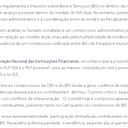
 regulamenta o Imposto sobre Bens e Serviços (IBS) no âmbito da re
um avanço possível dentro do modelo do IVA dual. No entanto, pont
o administrativo e à coordenação entre as instâncias fiscalizatóri
m análise no Senado, estabelece um contencioso administrativo pr
relação ao modelo atual, marcado pela multiplicidade de instância
usência de um contencioso unificado entre IBS (de Estados e muni
ração Nacional das Instituições Financeiras
, reconhece que a propost
o PLP 108 é o PLP possível”, pois ao menos consolida um único proc
S e no ISS.
tre os contenciosos da CBS e do IBS tende a gerar conflitos de inte
cias diretas para os contribuintes”, afirmou. O ponto crítico, seg
ar com conflitos de interpretação. “O Comitê hoje é composto apen
s contribuintes, presente tanto no Carf quanto no contencioso do IBS.
tir essa representatividade: participação limitada de contribuintes
IBS. Na ausência dessa paridade, a tendência, segundo ela, é que te