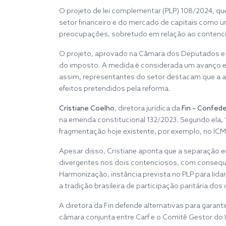
O projeto de lei complementar (PLP) 108/2024, que
setor financeiro e do mercado de capitais como 
preocupações, sobretudo em relação ao contencios
O projeto, aprovado na Câmara dos Deputados e e
do imposto. A medida é considerada um avanço em 
assim, representantes do setor destacam que a a
efeitos pretendidos pela reforma.
Cristiane Coelho
, diretora jurídica da
Fin – Confede
na emenda constitucional 132/2023. Segundo ela, “
fragmentação hoje existente, por exemplo, no ICM
Apesar disso, Cristiane aponta que a separação en
divergentes nos dois contenciosos, com consequên
Harmonização, instância prevista no PLP para lid
a tradição brasileira de participação paritária do
A diretora da Fin defende alternativas para garan
câmara conjunta entre Carf e o Comitê Gestor do 