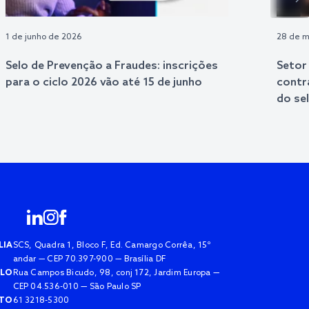
1 de junho de 2026
28 de m
Selo de Prevenção a Fraudes: inscrições
Setor
para o ciclo 2026 vão até 15 de junho
contr
do se
LIA
SCS, Quadra 1, Bloco F, Ed. Camargo Corrêa, 15º
andar — CEP 70.397-900 — Brasília DF
ULO
Rua Campos Bicudo, 98, conj 172, Jardim Europa —
CEP 04.536-010 — São Paulo SP
TO
61 3218-5300