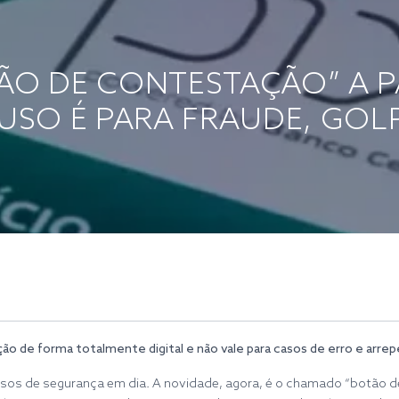
TÃO DE CONTESTAÇÃO” A P
 USO É PARA FRAUDE, GOL
ão de forma totalmente digital e não vale para casos de erro e arr
ssos de segurança em dia. A novidade, agora, é o chamado “botão