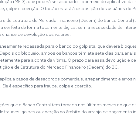
ão (MED), que poderá ser acionado – por meio do aplicativo da ins
e, golpe e coerção. O botão estará à disposição dos usuários do Pix
de Estrutura do Mercado Financeiro (Decem) do Banco Central (BC),
a ser feita de forma totalmente digital, sem a necessidade de inte
a chance de devolução dos valores.
ntaneamente repassada para o banco do golpista, que deverá bloque
epois do bloqueio, ambos os bancos têm até sete dias para anali
retamente para a conta da vítima. O prazo para essa devolução é de
ção e de Estrutura do Mercado Financeiro (Decem) do BC.
 aplica a casos de desacordos comerciais, arrependimento e erros n
Ele é específico para fraude, golpe e coerção.
ações que o Banco Central tem tomado nos últimos meses no que di
de fraudes, golpes ou coerção no âmbito do arranjo de pagamento i