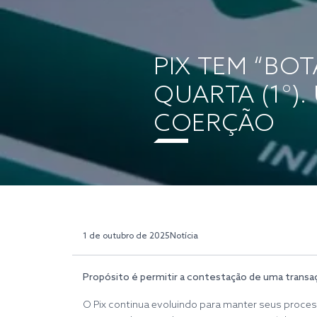
PIX TEM “BO
QUARTA (1°).
COERÇÃO
1 de outubro de 2025
Notícia
Propósito é permitir a contestação de uma transaç
O Pix continua evoluindo para manter seus proce