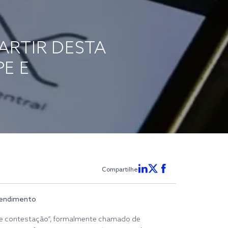
ARTIR DESTA
PE E
Compartilhe
ependimento
 de contestação”, formalmente chamado de