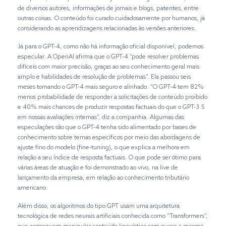
de diversos autores, informações de jornais e blogs, patentes, entre
outras coisas. O conteúdo foi curado cuidadosamente por humanos, já
considerando as aprendizagens relacionadas às versões anteriores.
Já para o GPT-4, como não há informação oficial disponível, podemos
especular. A OpenAI afirma que o GPT-4 “pode resolver problemas
difíceis com maior precisão, graças ao seu conhecimento geral mais
amplo e habilidades de resolução de problemas”. Ela passou seis
meses tornando o GPT-4 mais seguro e alinhado. “O GPT-4 tem 82%
menos probabilidade de responder a solicitações de conteúdo proibido
e 40% mais chances de produzir respostas factuais do que o GPT-3.5
em nossas avaliações internas”, diz a companhia. Algumas das
especulações são que o GPT-4 tenha sido alimentado por bases de
conhecimento sobre temas específicos por meio das abordagens de
ajuste fino do modelo (fine-tuning), o que explica a melhora em
relação a seu índice de resposta factuais. O que pode ser ótimo para
várias áreas de atuação e foi demonstrado ao vivo, na live de
lançamento da empresa, em relação ao conhecimento tributário
americano.
Além disso, os algoritmos do tipo GPT usam uma arquitetura
tecnológica de redes neurais artificiais conhecida como “Transformers”,