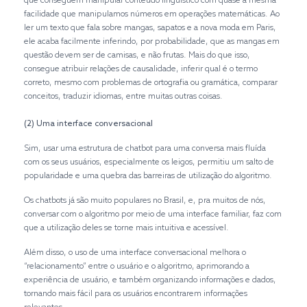
que conseguem manipular conteúdo linguístico com quase a mesma
facilidade que manipulamos números em operações matemáticas. Ao
ler um texto que fala sobre mangas, sapatos e a nova moda em Paris,
ele acaba facilmente inferindo, por probabilidade, que as mangas em
questão devem ser de camisas, e não frutas. Mais do que isso,
consegue atribuir relações de causalidade, inferir qual é o termo
correto, mesmo com problemas de ortografia ou gramática, comparar
conceitos, traduzir idiomas, entre muitas outras coisas.
(2) Uma interface conversacional
Sim, usar uma estrutura de chatbot para uma conversa mais fluída
com os seus usuários, especialmente os leigos, permitiu um salto de
popularidade e uma quebra das barreiras de utilização do algoritmo.
Os chatbots já são muito populares no Brasil, e, pra muitos de nós,
conversar com o algoritmo por meio de uma interface familiar, faz com
que a utilização deles se torne mais intuitiva e acessível.
Além disso, o uso de uma interface conversacional melhora o
“relacionamento” entre o usuário e o algoritmo, aprimorando a
experiência de usuário, e também organizando informações e dados,
tornando mais fácil para os usuários encontrarem informações