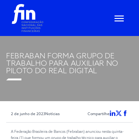
FEBRABAN FORMA GRUPO DE
TRABALHO PARA AUXILIAR NO
PILOTO DO REAL DIGITAL
2 de junho de 2023
Notícias
Compartilhe
A Federação Brasileira de Bancos (Febraban) anunciou nesta quinta-
feira (1) que formou um grupo de trabalho técnico para auxiliar o