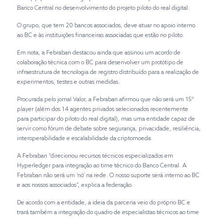
Banco Central no desenvolvimento do projeto piloto do real digital.
O grupo, que tem 20 bancos associados, deve atuar no apoio interno
ao BC e às instituições financeiras associadas que estão no piloto.
Em nota, a Febraban destacou ainda que assinou um acordo de
colaboração técnica com o BC para desenvolver um protótipo de
infraestrutura de tecnologia de registro distribuído para a realização de
experimentos, testes e outras medidas.
Procurada pelo jornal Valor, a Febraban afirmou que não será um 15º
player (além dos 14 agentes privados selecionados recentemente
para participar do piloto do real digital), mas uma entidade capaz de
servir como fórum de debate sobre segurança, privacidade, resiliência,
interoperabilidade e escalabilidade da criptomoeda.
A Febraban “direcionou recursos técnicos especializados em
Hyperledger para integração ao time técnico do Banco Central. A
Febraban não será um ‘nó’ na rede. O nosso suporte será interno ao BC
e aos nossos associados”, explica a federação.
De acordo com a entidade, a ideia da parceria veio do próprio BC e
trará também a integração do quadro de especialistas técnicos ao time