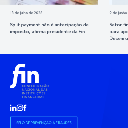
13 de julho de 2026
9 de junho
Split payment não é antecipação de
Setor fi
imposto, afirma presidente da Fin
para ap
Desenrol
SELO DE PREVENÇÃO A FRAUDES