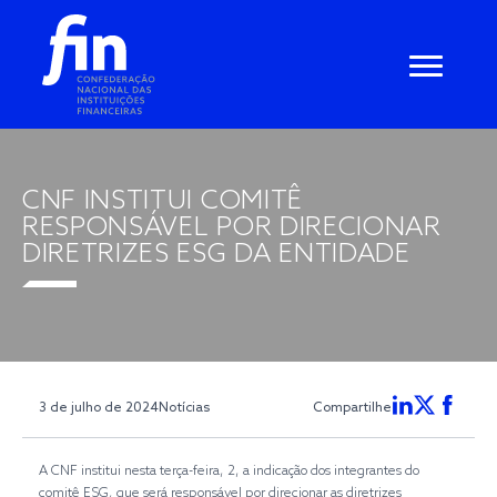
CNF INSTITUI COMITÊ
RESPONSÁVEL POR DIRECIONAR
DIRETRIZES ESG DA ENTIDADE
3 de julho de 2024
Notícias
Compartilhe
A CNF institui nesta terça-feira, 2, a indicação dos integrantes do
comitê ESG, que será responsável por direcionar as diretrizes