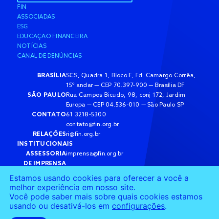
FIN
ASSOCIADAS
ESG
EDUCAÇÃO FINANCEIRA
NOTÍCIAS
CANAL DE DENÚNCIAS
BRASÍLIA
SCS, Quadra 1, Bloco F, Ed. Camargo Corrêa,
15º andar — CEP 70.397-900 — Brasília DF
SÃO PAULO
Rua Campos Bicudo, 98, conj 172, Jardim
Europa — CEP 04.536-010 — São Paulo SP
CONTATO
61 3218-5300
contato@fin.org.br
RELAÇÕES
ri@fin.org.br
INSTITUCIONAIS
ASSESSORIA
imprensa@fin.org.br
DE IMPRENSA
Estamos usando cookies para oferecer a você a
melhor experiência em nosso site.
Você pode saber mais sobre quais cookies estamos
usando ou desativá-los em
configurações
.
© 2025 Fin — Confederação Nacional das Instituições Financeiras.
Todos os direitos reservados.