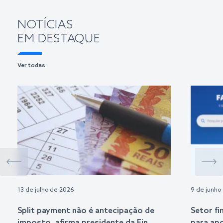
NOTÍCIAS
EM DESTAQUE
Ver todas
13 de julho de 2026
9 de junho
Split payment não é antecipação de
Setor fi
imposto, afirma presidente da Fin
para ap