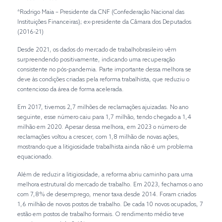
*Rodrigo Maia – Presidente da CNF (Confederação Nacional das
Instituições Financeiras); ex-presidente da Câmara dos Deputados
(2016-21)
Desde 2021, os dados do mercado de trabalhobrasileiro vêm
surpreendendo positivamente, indicando uma recuperação
consistente no pós-pandemia. Parte importante dessa melhora se
deve às condições criadas pela reforma trabalhista, que reduziu o
contencioso da área de forma acelerada.
Em 2017, tivemos 2,7 milhões de reclamações ajuizadas. No ano
seguinte, esse número caiu para 1,7 milhão, tendo chegado a 1,4
milhão em 2020. Apesar dessa melhora, em 2023 o número de
reclamações voltou a crescer, com 1,8 milhão de novas ações,
mostrando que a litigiosidade trabalhista ainda não é um problema
equacionado.
Além de reduzir a litigiosidade, a reforma abriu caminho para uma
melhora estrutural do mercado de trabalho. Em 2023, fechamos o ano
com 7,8% de desemprego, menor taxa desde 2014. Foram criados
1,6 milhão de novos postos de trabalho. De cada 10 novos ocupados, 7
estão em postos de trabalho formais. O rendimento médio teve