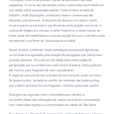
Instituições financeiras possuem governança sólida e são boas
pagadoras. O cerne das demandas contra o setor está concentrado em
discussões sobre equiparação salarial, horas extras e jornada de
trabalho, onde disposições contratuais claras e consensuais são
atacadas judicialmente. A despeito de oferecer um salário médio
muito superior ao nacional e significativas participações nos lucros, a
cultura de litigância é robusta no setor financeiro, e desenvolveu-se
entre parte dos trabalhadores uma percepção de que o Judiciário pode
representar uma fonte de “poupança acumulada”.
Nesse cenário, proliferam essas estratégias processuais agressivas,
numa dinâmica agravada pela atuação de advogados que patrocinam
pedidos abusivos. Tal prática é facilitada pela relativização da
penalização por sucumbência e pelo amplo acesso à Justiça gratuita,
até mesmo para litigantes de valor considerável.
A noção de que provas documentais devem sempre ceder em favor
de testemunhos, somada ao conflito de interesse das testemunhas,
que podem se tornar futuros litigantes, contribui para esse quadro.
Divergências regionais criam inconsistências e afetam a
competitividade das instituições de varejo nacional em comparação
com instituições digitais ou concentradas na cidade de São Paulo.