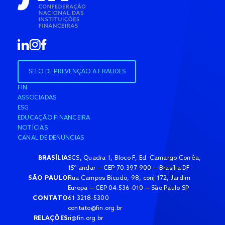
SELO DE PREVENÇÃO A FRAUDES
FIN
ASSOCIADAS
ESG
EDUCAÇÃO FINANCEIRA
NOTÍCIAS
CANAL DE DENÚNCIAS
BRASÍLIA
SCS, Quadra 1, Bloco F, Ed. Camargo Corrêa,
15º andar — CEP 70.397-900 — Brasília DF
SÃO PAULO
Rua Campos Bicudo, 98, conj 172, Jardim
Europa — CEP 04.536-010 — São Paulo SP
CONTATO
61 3218-5300
contato@fin.org.br
RELAÇÕES
ri@fin.org.br