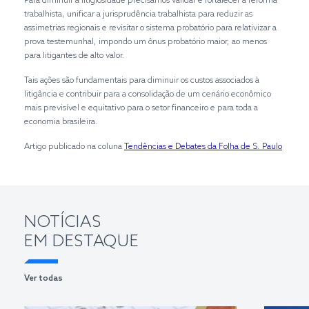
Para diminuir a litigiosidade precisamos validar e fortalecer a reforma
trabalhista, unificar a jurisprudência trabalhista para reduzir as
assimetrias regionais e revisitar o sistema probatório para relativizar a
prova testemunhal, impondo um ônus probatório maior, ao menos
para litigantes de alto valor.
Tais ações são fundamentais para diminuir os custos associados à
litigância e contribuir para a consolidação de um cenário econômico
mais previsível e equitativo para o setor financeiro e para toda a
economia brasileira.
Artigo publicado na coluna
Tendências e Debates da Folha de S. Paulo
NOTÍCIAS
EM DESTAQUE
Ver todas